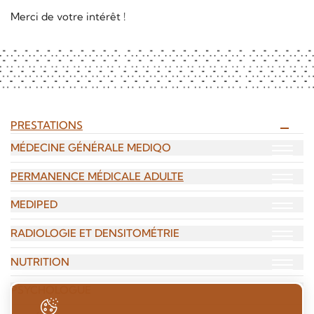
Merci de votre intérêt !
PRESTATIONS
MÉDECINE GÉNÉRALE MEDIQO
{{Site
PERMANENCE MÉDICALE ADULTE
{{Site
MEDIPED
{{Site
RADIOLOGIE ET DENSITOMÉTRIE
{{Site
NUTRITION
{{Site
PSYCHOLOGUE
{{Site