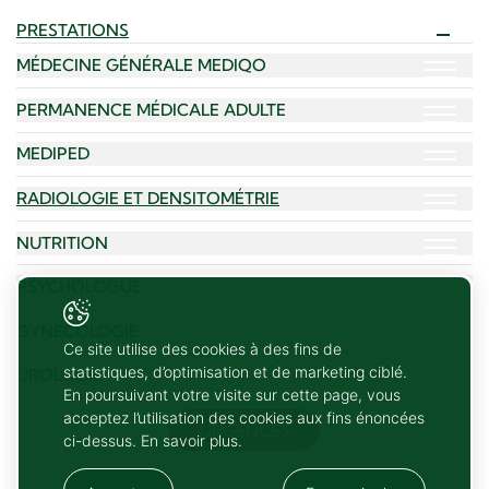
PRESTATIONS
MÉDECINE GÉNÉRALE MEDIQO
{{Site
PERMANENCE MÉDICALE ADULTE
{{Site
MEDIPED
{{Site
RADIOLOGIE ET DENSITOMÉTRIE
{{Site
NUTRITION
{{Site
PSYCHOLOGUE
{{Site
GYNÉCOLOGIE
{{Site
Ce site utilise des cookies à des fins de
statistiques, d’optimisation et de marketing ciblé.
UROLOGIE
{{Site
En poursuivant votre visite sur cette page, vous
acceptez l’utilisation des cookies aux fins énoncées
URGENCES
ci-dessus. En savoir plus.